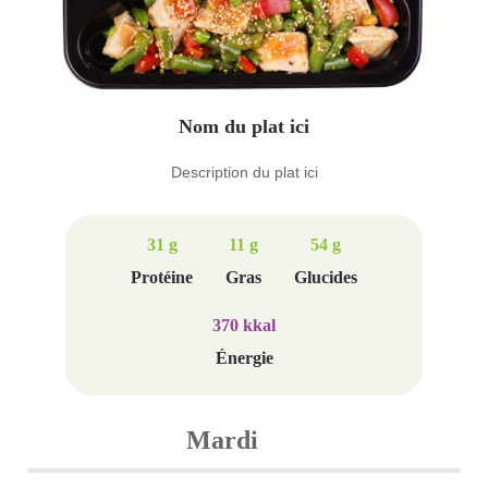
Nom du plat ici
Description du plat ici
31 g
11 g
54 g
Protéine
Gras
Glucides
370 kkal
Énergie
Mardi