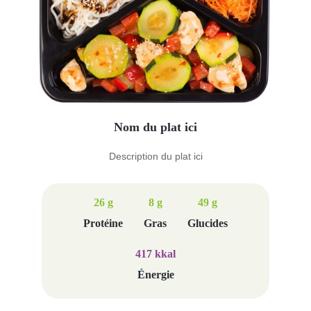
Nom du plat ici
Description du plat ici
26 g
8 g
49 g
Protéine
Gras
Glucides
417 kkal
Énergie